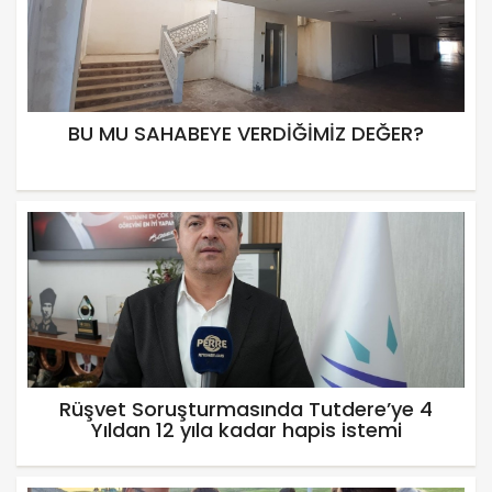
BU MU SAHABEYE VERDİĞİMİZ DEĞER?
Rüşvet Soruşturmasında Tutdere’ye 4
Yıldan 12 yıla kadar hapis istemi